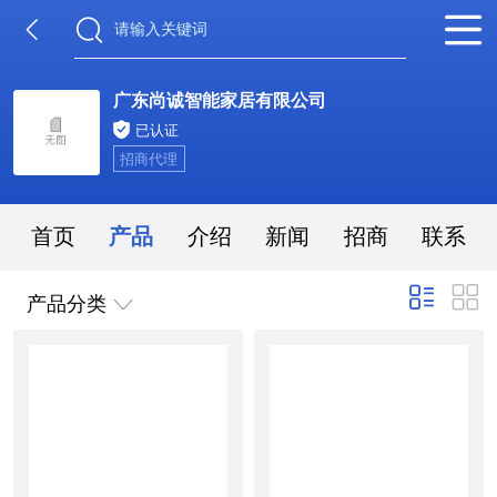
广东尚诚智能家居有限公司
已认证
招商代理
首页
产品
介绍
新闻
招商
联系
产品分类